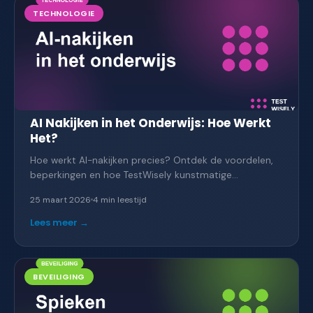
TECHNOLOGIE
AI Nakijken in het Onderwijs: Hoe Werkt
Het?
Hoe werkt AI-nakijken precies? Ontdek de voordelen,
beperkingen en hoe TestWisely kunstmatige
intelligentie inzet om docenten tot 70% nakijktijd te
25 maart 2026
4 min
leestijd
besparen.
Lees meer →
BEVEILIGING