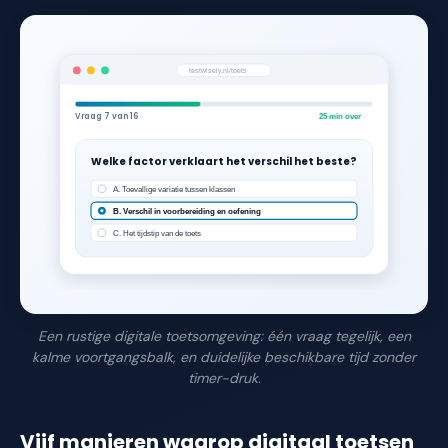
testwisely.nl/toets
Vraag 7 van 16
25 min over
Welke factor verklaart het verschil het beste?
A. Toevallige variatie tussen klassen
B. Verschil in voorbereiding en oefening
C. Het tijdstip van de toets
Een rustige digitale toetsomgeving: één vraag tegelijk, een
kalme voortgangsbalk, en duidelijke beschikbare tijd zonder
timer-druk.
Vijf manieren waarop digitaal toetsen