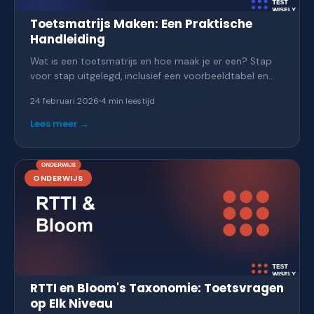
Toetsmatrijs Maken: Een Praktische
Handleiding
Wat is een toetsmatrijs en hoe maak je er een? Stap
voor stap uitgelegd, inclusief een voorbeeldtabel en
tips om je toets beter af te stemmen op leerdoelen.
24 februari 2026
4 min
leestijd
Lees meer →
ONDERWIJS
RTTI en Bloom's Taxonomie: Toetsvragen
op Elk Niveau