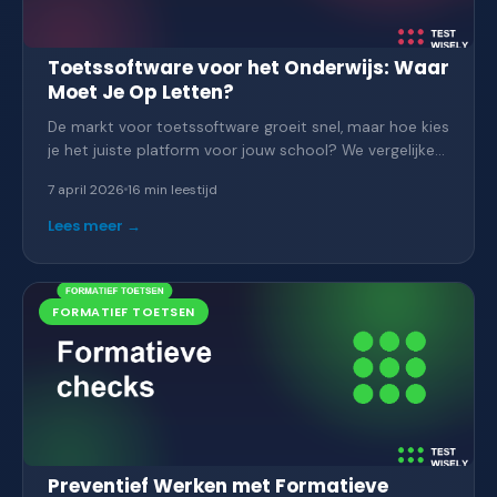
Toetssoftware voor het Onderwijs: Waar
Moet Je Op Letten?
De markt voor toetssoftware groeit snel, maar hoe kies
je het juiste platform voor jouw school? We vergelijken
de 5 populairste toetsplatformen in Nederland op 8
7 april 2026
16 min
leestijd
essentiële criteria, van vraagtypen en AI-nakijken tot
AVG-compliance en kosten.
Lees meer →
FORMATIEF TOETSEN
Preventief Werken met Formatieve