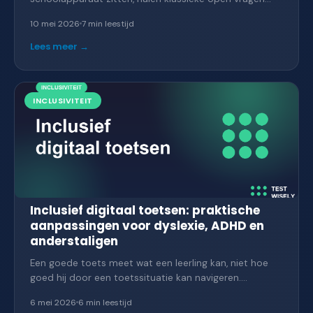
("Leg uit wat fotosynthese is") in seconden een 8. Tijd
10 mei 2026
7 min
leestijd
voor een andere aanpak. Hoe maak je open vragen die
mét AI nog steeds onderscheid laten zien tussen
Lees meer →
denken en kopiëren?
INCLUSIVITEIT
Inclusief digitaal toetsen: praktische
aanpassingen voor dyslexie, ADHD en
anderstaligen
Een goede toets meet wat een leerling kan, niet hoe
goed hij door een toetssituatie kan navigeren.
Dyslectische leerlingen, leerlingen met ADHD en
6 mei 2026
6 min
leestijd
anderstaligen worden vaak benadeeld door de vorm,