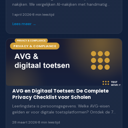
nakijken. We vergelijken AI-nakijken met handmatig
nakijken: concrete tijdscijfers, wanneer AI wel en niet
1 april 2026
8 min
leestijd
werkt, en wat de rol van de docent blijft.
Lees meer →
PRIVACY & COMPLIANCE
AVG en Digitaal Toetsen: De Complete
Privacy Checklist voor Scholen
Leerlingdata is persoonsgegevens. Welke AVG-eisen
gelden er voor digitale toetsplatformen? Ontdek de 7
belangrijkste vereisten en een checklist met 10 vragen
28 maart 2026
8 min
leestijd
voor je leverancier.