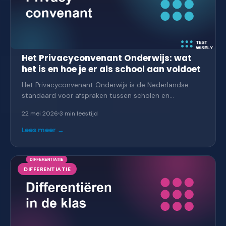
Het Privacyconvenant Onderwijs: wat
het is en hoe je er als school aan voldoet
Het Privacyconvenant Onderwijs is de Nederlandse
standaard voor afspraken tussen scholen en
leveranciers over privacy. Wat houdt het in, waarom is
22 mei 2026
3 min
leestijd
het handig, en waar let je op bij de keuze van een
leverancier?
Lees meer →
DIFFERENTIATIE