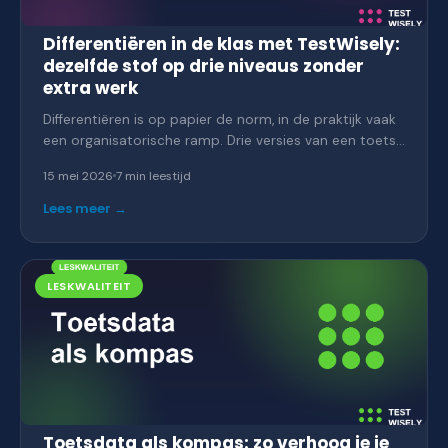
Differentiëren in de klas met TestWisely:
dezelfde stof op drie niveaus zonder
extra werk
Differentiëren is op papier de norm, in de praktijk vaak
een organisatorische ramp. Drie versies van een toets
maken, drie keer nakijken, drie verschillende feedbacks
15 mei 2026
7 min
leestijd
geven — wie heeft daar tijd voor? Hoe je in TestWisely
één toets bouwt die zich aanpast aan basis, kern en
Lees meer →
verdieping, en wat dat doet met je leskwaliteit.
LESKWALITEIT
Toetsdata als kompas: zo verhoog je je