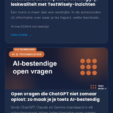
leskwaliteit met TestWisely-inzichten
Een toets is meer dan een eindcijfer. In de antwoorden
zit informatie over waar je les hapert, welke leerdoelen
niet zijn geland, en wat je volgende week anders moet
14 mei 2026
6 min
leestijd
doen. Hoe je toetsdata leest als feedback op je eigen
lesgeven — en wat dat doet met de kwaliteit van je
Lees meer →
lessen.
AI & TECHNOLOGIE
Open vragen die ChatGPT niet zomaar
oplost: zo maak je je toets AI-bestendig
Sinds ChatGPT, Claude en Gemini standaard in elk
schoolapparaat zitten, halen klassieke open vragen