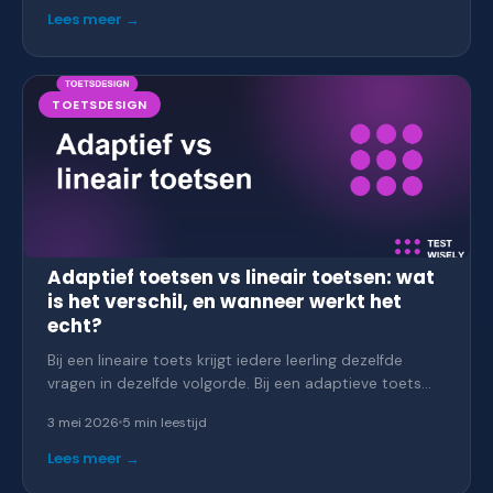
niet de inhoud. Welke aanpassingen werken echt, en
Lees meer →
hoe regel je dat zonder van elke toets maatwerk te
maken?
TOETSDESIGN
Adaptief toetsen vs lineair toetsen: wat
is het verschil, en wanneer werkt het
echt?
Bij een lineaire toets krijgt iedere leerling dezelfde
vragen in dezelfde volgorde. Bij een adaptieve toets
past de moeilijkheid zich aan op basis van eerdere
3 mei 2026
5 min
leestijd
antwoorden. Klinkt fancy, maar wanneer is het echt
nuttig — en wanneer is een gewone toets gewoon
Lees meer →
beter?