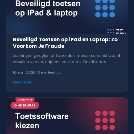
Beveiligd Toetsen op iPad en Laptop: Zo
Voorkom Je Fraude
Leerlingen googlen antwoorden, maken screenshots of
wisselen van app tijdens een toets. Ontdek hoe
TestWisely met iPad lockdown, laptop-beveiliging en
10 april 2026
15 min
leestijd
live monitoring fraude voorkomt, zonder het
vertrouwen te schaden.
Lees meer →
ONDERWIJS