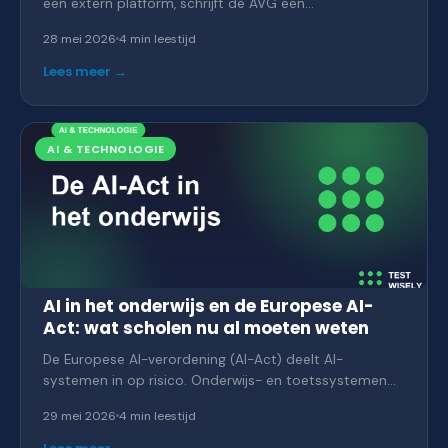
een extern platform, schrijft de AVG een
verwerkersovereenkomst voor. Wat is het precies,
28 mei 2026
4 min
leestijd
wanneer is het verplicht en welke afspraken horen erin?
Een praktische uitleg voor scholen.
Lees meer →
AI & TECHNOLOGIE
AI in het onderwijs en de Europese AI-
Act: wat scholen nu al moeten weten
De Europese AI-verordening (AI-Act) deelt AI-
systemen in op risico. Onderwijs- en toetssystemen
vallen in de zwaarste categorie. Wat betekent dat voor
29 mei 2026
4 min
leestijd
scholen die AI gebruiken, en welke eisen komen eraan?