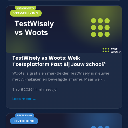
VERGELIJKING
TestWisely vs Woots: Welk
Toetsplatform Past Bij Jouw School?
Woots is gratis en marktleider, TestWisely is nieuwer
met AI-nakijken en beveiligde afname. Maar welk
platform past bij jouw situatie? Een eerlijke,
9 april 2026
14 min
leestijd
genuanceerde vergelijking op 12 criteria, inclusief
wanneer je ze gewoon allebei kunt gebruiken.
Lees meer →
BEVEILIGING