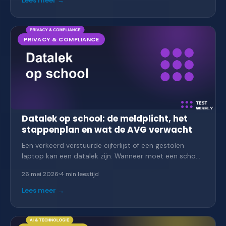
Lees meer →
PRIVACY & COMPLIANCE
Datalek op school: de meldplicht, het
stappenplan en wat de AVG verwacht
Een verkeerd verstuurde cijferlijst of een gestolen
laptop kan een datalek zijn. Wanneer moet een school
melden bij de Autoriteit Persoonsgegevens, wanneer
26 mei 2026
4 min
leestijd
ook bij de betrokkenen, en welke stappen neem je
direct?
Lees meer →