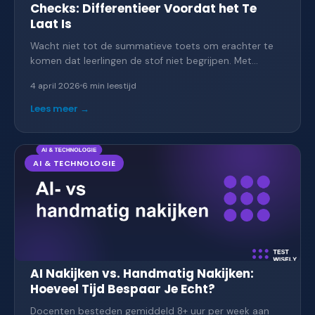
Checks: Differentieer Voordat het Te
Laat Is
Wacht niet tot de summatieve toets om erachter te
komen dat leerlingen de stof niet begrijpen. Met
formatieve checks en communicatiesessies krijg je
4 april 2026
6 min
leestijd
real-time inzicht en kun je direct differentiëren.
Lees meer →
AI & TECHNOLOGIE
AI Nakijken vs. Handmatig Nakijken:
Hoeveel Tijd Bespaar Je Echt?
Docenten besteden gemiddeld 8+ uur per week aan