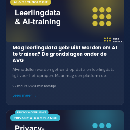
AI & TECHNOLOGIE
Mag leerlingdata gebruikt worden om AI
te trainen? De grondslagen onder de
AVG
AI-modellen worden getraind op data, en leerlingdata
ligt voor het oprapen. Maar mag een platform de
toetsen en antwoorden van leerlingen zomaar
27 mei 2026
4 min
leestijd
gebruiken om zijn AI te verbeteren? Wat de AVG
hierover zegt.
Lees meer →
PRIVACY & COMPLIANCE